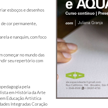
riar esboços e desenhos
is de cor permanente,
arela e nanquim, com foco
rem começar no mundo das
andir seu repertório com
copedagogia pela
ista em História da Arte
 em Educação Artística
ldades Integradas Coração