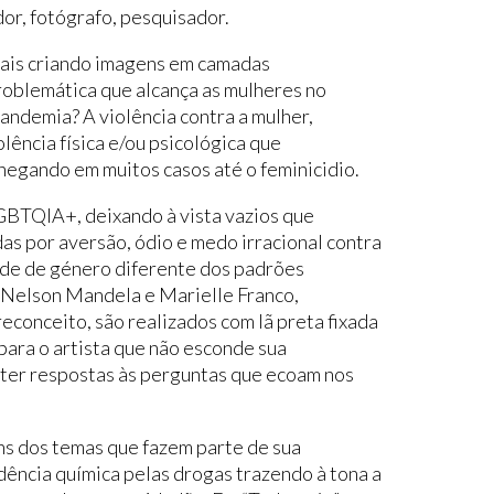
or, fotógrafo, pesquisador.
tais criando imagens em camadas
roblemática que alcança as mulheres no
ndemia? A violência contra a mulher,
lência física e/ou psicológica que
hegando em muitos casos até o feminicidio.
GBTQIA+, deixando à vista vazios que
as por aversão, ódio e medo irracional contra
ade de género diferente dos padrões
 Nelson Mandela e Marielle Franco,
reconceito, são realizados com lã preta fixada
para o artista que não esconde sua
ter respostas às perguntas que ecoam nos
s dos temas que fazem parte de sua
ndência química pelas drogas trazendo à tona a