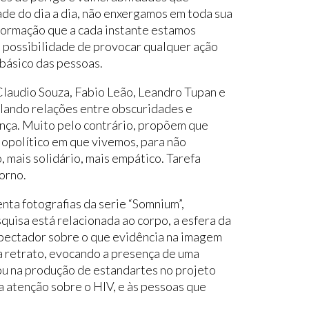
de do dia a dia, não enxergamos em toda sua
formação que a cada instante estamos
a possibilidade de provocar qualquer ação
básico das pessoas.
Claudio Souza, Fabio Leão, Leandro Tupan e
elando relações entre obscuridades e
ança. Muito pelo contrário, propõem que
iopolítico em que vivemos, para não
 mais solidário, mais empático. Tarefa
orno.
nta fotografias da serie “Somnium”,
uisa está relacionada ao corpo, a esfera da
espectador sobre o que evidência na imagem
a retrato, evocando a presença de uma
ou na produção de estandartes no projeto
 atenção sobre o HIV, e às pessoas que