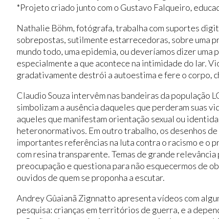
*Projeto criado junto com o Gustavo Falqueiro, educad
Nathalie Böhm, fotógrafa, trabalha com suportes digi
sobrepostas, sutilmente estarrecedoras, sobre uma p
mundo todo, uma epidemia, ou deveríamos dizer uma pa
especialmente a que acontece na intimidade do lar. Vio
gradativamente destrói a autoestima e fere o corpo, c
Claudio Souza intervêm nas bandeiras da população L
simbolizam a ausência daqueles que perderam suas vid
aqueles que manifestam orientação sexual ou identid
heteronormativos. Em outro trabalho, os desenhos de
importantes referências na luta contra o racismo e o p
com resina transparente. Temas de grande relevância 
preocupação e questiona para não esquecermos de ob
ouvidos de quem se proponha a escutar.
Andrey Gûaianã Zignnatto apresenta vídeos com algun
pesquisa: crianças em territórios de guerra, e a depe