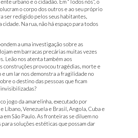
ente urbano e o cidadão. Em “Todos nós”, o
olucram o corpo dos outros e ao seu próprio
a ser redigido pelos seus habitantes,
 cidade. Na rua, não há espaço para todos
pondem a uma investigação sobre as
lojam em barracas precárias muitas vezes
s. Leão nos atenta também aos
s construções provocou tragédias, morte e
 e um lar nos demonstra a fragilidade no
obre o destino das pessoas que ficam
invisibilizadas?
ico jogo da amarelinha, executado por
a e Líbano, Venezuela e Brasil, Angola, Cuba e
a em São Paulo. As fronteiras se diluem no
es para soluções estéticas que possam dar