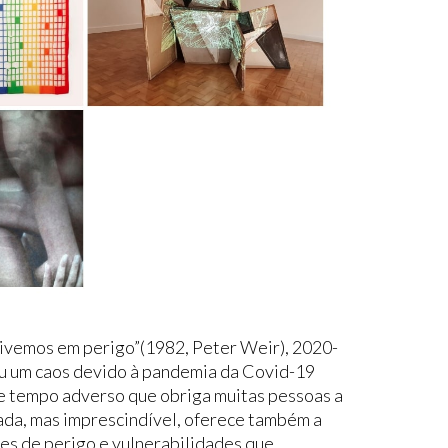
 vivemos em perigo”(1982, Peter Weir), 2020-
u um caos devido à pandemia da Covid-19
te tempo adverso que obriga muitas pessoas a
ada, mas imprescindível, oferece também a
ões de perigo e vulnerabilidades que