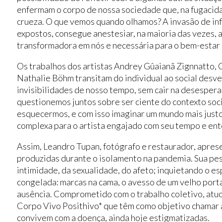
enfermam o corpo de nossa sociedade que, na fugacida
crueza. O que vemos quando olhamos? A invasão de in
expostos, consegue anestesiar, na maioria das vezes, 
transformadora em nós e necessária para o bem-estar 
Os trabalhos dos artistas Andrey Gûaianã Zignnatto, 
Nathalie Böhm transitam do individual ao social desv
invisibilidades de nosso tempo, sem cair na desesper
questionemos juntos sobre ser ciente do contexto soc
esquecermos, e com isso imaginar um mundo mais justo,
complexa para o artista engajado com seu tempo e ent
Assim, Leandro Tupan, fotógrafo e restaurador, aprese
produzidas durante o isolamento na pandemia. Sua pesq
intimidade, da sexualidade, do afeto; inquietando o 
congelada: marcas na cama, o avesso de um velho port
ausência. Comprometido com o trabalho coletivo, atu
Corpo Vivo Posithivo* que têm como objetivo chamar a
convivem com a doença, ainda hoje estigmatizadas.