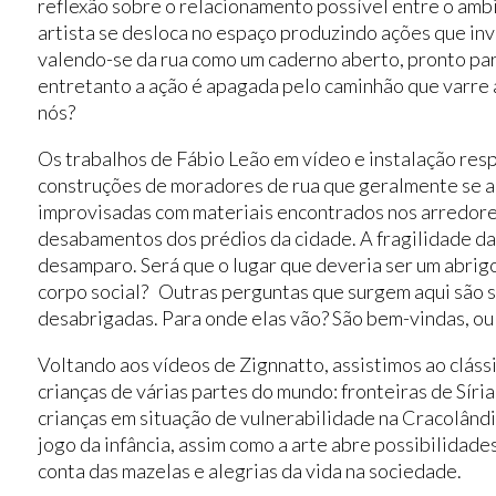
reflexão sobre o relacionamento possível entre o ambi
artista se desloca no espaço produzindo ações que inv
valendo-se da rua como um caderno aberto, pronto par
entretanto a ação é apagada pelo caminhão que varre a
nós?
Os trabalhos de Fábio Leão em vídeo e instalação res
construções de moradores de rua que geralmente se a
improvisadas com materiais encontrados nos arredore
desabamentos dos prédios da cidade. A fragilidade da
desamparo. Será que o lugar que deveria ser um abrigo
corpo social? Outras perguntas que surgem aqui são s
desabrigadas. Para onde elas vão? São bem-vindas, ou 
Voltando aos vídeos de Zignnatto, assistimos ao cláss
crianças de várias partes do mundo: fronteiras de Síri
crianças em situação de vulnerabilidade na Cracolândi
jogo da infância, assim como a arte abre possibilidad
conta das mazelas e alegrias da vida na sociedade.