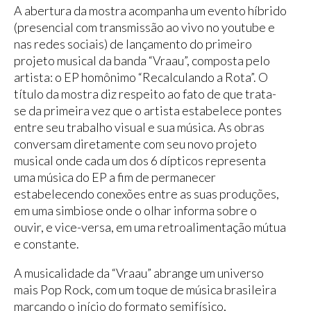
A abertura da mostra acompanha um evento híbrido
(presencial com transmissão ao vivo no youtube e
nas redes sociais) de lançamento do primeiro
projeto musical da banda “Vraau”, composta pelo
artista: o EP homônimo “Recalculando a Rota”. O
título da mostra diz respeito ao fato de que trata-
se da primeira vez que o artista estabelece pontes
entre seu trabalho visual e sua música. As obras
conversam diretamente com seu novo projeto
musical onde cada um dos 6 dípticos representa
uma música do EP a fim de permanecer
estabelecendo conexões entre as suas produções,
em uma simbiose onde o olhar informa sobre o
ouvir, e vice-versa, em uma retroalimentação mútua
e constante.
A musicalidade da “Vraau” abrange um universo
mais Pop Rock, com um toque de música brasileira
marcando o início do formato semifísico,