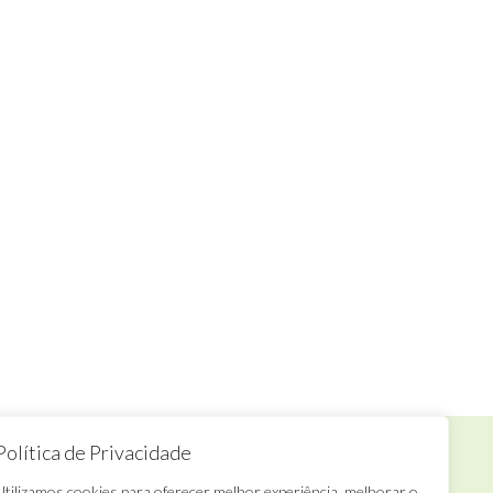
Política de Privacidade
Que falar conosco?
Utilizamos cookies para oferecer melhor experiência, melhorar o