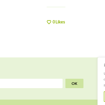
0
Likes
R
B
a