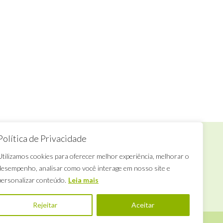
Política de Privacidade
Que falar conosco?
Utilizamos cookies para oferecer melhor experiência, melhorar o
desempenho, analisar como você interage em nosso site e
ua Califórnia, 706
Terça à sábado
rooklin, São Paulo, SP
das 14h às 18h
personalizar conteúdo.
Leia mais
le.espacodearte@gmail.com
Rejeitar
Aceitar