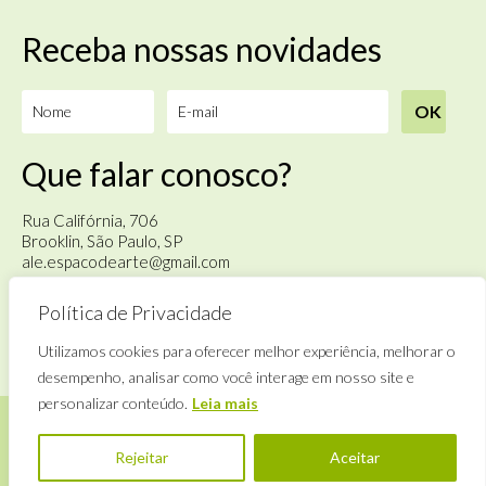
Receba nossas novidades
Que falar conosco?
Rua Califórnia, 706
Brooklin, São Paulo, SP
ale.espacodearte@gmail.com
Política de Privacidade
Terça à sábado
das 14h às 18h
Utilizamos cookies para oferecer melhor experiência, melhorar o
desempenho, analisar como você interage em nosso site e
personalizar conteúdo.
Leia mais
Rejeitar
Aceitar
©
Alê Espaço de Arte
· By
Zwei Arts
.