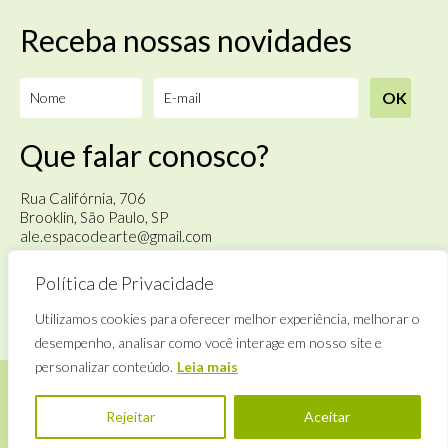
Receba nossas novidades
Que falar conosco?
Rua Califórnia, 706
Brooklin, São Paulo, SP
ale.espacodearte@gmail.com
Política de Privacidade
Terça à sábado
das 14h às 18h
Utilizamos cookies para oferecer melhor experiência, melhorar o
desempenho, analisar como você interage em nosso site e
personalizar conteúdo.
Leia mais
Rejeitar
Aceitar
©
Alê Espaço de Arte
· By
Zwei Arts
.