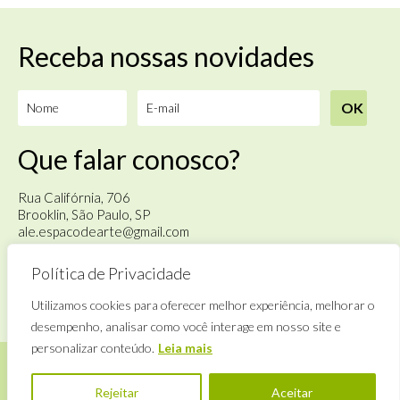
Receba nossas novidades
Que falar conosco?
Rua Califórnia, 706
Brooklin, São Paulo, SP
ale.espacodearte@gmail.com
Política de Privacidade
Terça à sábado
das 14h às 18h
Utilizamos cookies para oferecer melhor experiência, melhorar o
desempenho, analisar como você interage em nosso site e
personalizar conteúdo.
Leia mais
Rejeitar
Aceitar
©
Alê Espaço de Arte
· By
Zwei Arts
.