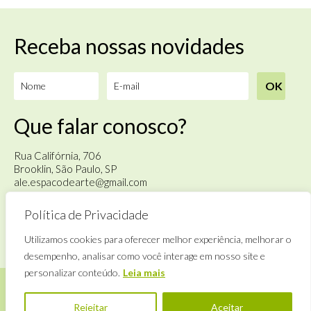
Receba nossas novidades
Que falar conosco?
Rua Califórnia, 706
Brooklin, São Paulo, SP
ale.espacodearte@gmail.com
Política de Privacidade
Terça à sábado
das 14h às 18h
Utilizamos cookies para oferecer melhor experiência, melhorar o
desempenho, analisar como você interage em nosso site e
personalizar conteúdo.
Leia mais
Rejeitar
Aceitar
©
Alê Espaço de Arte
· By
Zwei Arts
.