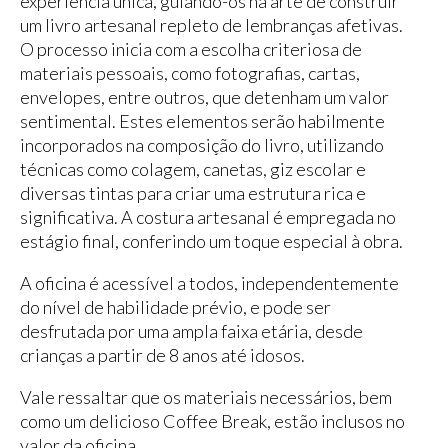
experiência única, guiando-os na arte de construir
um livro artesanal repleto de lembranças afetivas.
O processo inicia com a escolha criteriosa de
materiais pessoais, como fotografias, cartas,
envelopes, entre outros, que detenham um valor
sentimental. Estes elementos serão habilmente
incorporados na composição do livro, utilizando
técnicas como colagem, canetas, giz escolar e
diversas tintas para criar uma estrutura rica e
significativa. A costura artesanal é empregada no
estágio final, conferindo um toque especial à obra.
A oficina é acessível a todos, independentemente
do nível de habilidade prévio, e pode ser
desfrutada por uma ampla faixa etária, desde
crianças a partir de 8 anos até idosos.
Vale ressaltar que os materiais necessários, bem
como um delicioso Coffee Break, estão inclusos no
valor da oficina.