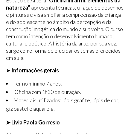
Espaço de Arte, a
“Oficina infantil: elementos da
natureza”
apresenta técnicas, criação de desenhos
e pinturas e visa ampliar a compreensão da criança
e do adolescente no âmbito da percepção e da
construção imagética do mundo a sua volta. O curso
tem como intenção o desenvolvimento humano,
cultural e poético. A história da arte, por sua vez,
surge como forma de elucidar os temas oferecidos
em aula.
➤
Informações gerais
Ter no mínimo 7 anos.
Oficina com 1h30 de duração.
Materiais utilizados: lápis grafite, lápis de cor,
giz pastel e aquarela.
➤ Livia Paola Gorresio