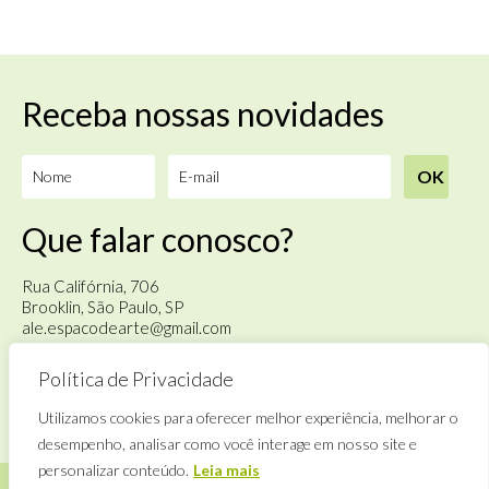
Receba nossas novidades
Que falar conosco?
Rua Califórnia, 706
Brooklin, São Paulo, SP
ale.espacodearte@gmail.com
Política de Privacidade
Terça à sábado
das 14h às 18h
Utilizamos cookies para oferecer melhor experiência, melhorar o
desempenho, analisar como você interage em nosso site e
personalizar conteúdo.
Leia mais