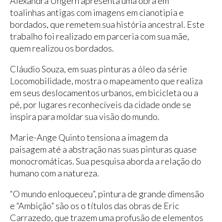
Alexandra Ungern apresenta uma obra em
toalinhas antigas com imagens em cianotipia e
bordados, que remetem sua história ancestral. Este
trabalho foi realizado em parceria com sua mãe,
quem realizou os bordados.
Cláudio Souza, em suas pinturas a óleo da série
Locomobilidade, mostra o mapeamento que realiza
em seus deslocamentos urbanos, em bicicleta ou a
pé, por lugares reconhecíveis da cidade onde se
inspira para moldar sua visão do mundo.
Marie-Ange Quinto tensiona a imagem da
paisagem até a abstração nas suas pinturas quase
monocromáticas. Sua pesquisa aborda a relação do
humano com a natureza.
“O mundo enloqueceu”, pintura de grande dimensão
e “Ambição” são os o títulos das obras de Eric
Carrazedo, que trazem uma profusão de elementos