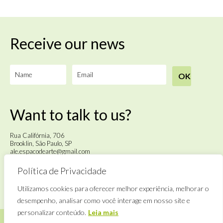
Receive our news
Want to talk to us?
Rua Califórnia, 706
Brooklin, São Paulo, SP
ale.espacodearte@gmail.com
Política de Privacidade
Tuesday to Saturday
from 4pm to 6pm
Utilizamos cookies para oferecer melhor experiência, melhorar o
desempenho, analisar como você interage em nosso site e
personalizar conteúdo.
Leia mais