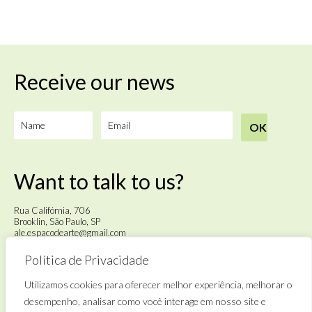
Receive our news
Want to talk to us?
Rua Califórnia, 706
Brooklin, São Paulo, SP
ale.espacodearte@gmail.com
Política de Privacidade
Tuesday to Saturday
from 4pm to 6pm
Utilizamos cookies para oferecer melhor experiência, melhorar o
desempenho, analisar como você interage em nosso site e